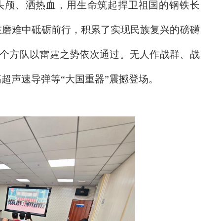
抛头颅、洒热血，用生命筑起捍卫祖国的钢铁长
在磨难中砥砺前行，积累了实现民族复兴的磅礴
45个方队以雷霆之势依次通过。无人作战群、战
超声速导弹等“大国重器”震撼登场。