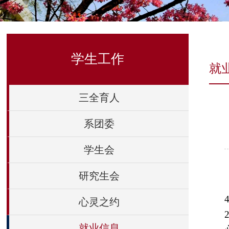
学生工作
就
三全育人
系团委
学生会
研究生会
心灵之约
就业信息