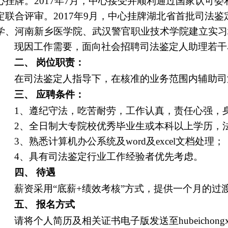
心挂牌。2017年7月，中心接受并顺利通过国家认可
定联合评审。2017年9月，中心挂牌湖北省首批司法鉴
学、河南新乡医学院、武汉警官职业技术学院建立实习
现因工作需要，面向社会招聘司法鉴定人助理若干
二、 岗位职责：
在司法鉴定人指导下，在核准的业务范围内辅助司
三、
应聘条件：
1、遵纪守法，吃苦耐劳，工作认真，责任心强，
2、全日制大专院校优秀毕业生或本科以上学历，
3、熟悉计算机办公系统及word及excel文档处理；
4、具有司法鉴定行业工作经验者优先考虑。
四、
待遇
薪资采用“底薪+绩效考核”方式，提供一个月的
五、
报名方式
请将个人简历及相关证书电子版发送至hubeichong