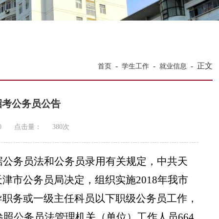
-
-
-
正文
首页
学生工作
就业信息
开招考公务员公告
0
点击量：
380
次
据公务员法和公务员录用有关规定，中共天
天津市公务员局决定，组织实施
2018年我市
导职务
或一级主任科员以下职级公务员
工作，
，参照公务员法管理机关（单位）工作人员664