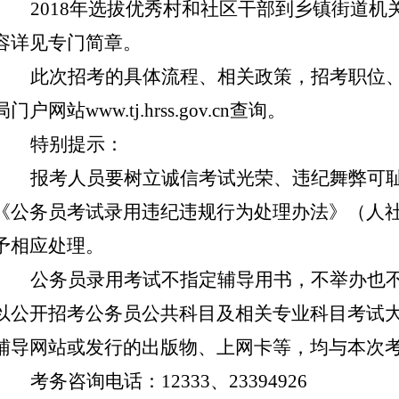
2018年选拔优秀村和社区干部到乡镇街道
容详见专门简章。
此次招考的具体流程
、相关政策，
招考职位
局门户网站
www.tj.hrss.gov.cn
查询。
特别提示：
报考人员要树立诚信考试光荣、违纪舞弊可
《公务员考试录用违纪违规行为处理办法》（人
予相应处理。
公务员录用考试不指定辅导用书，不举办也
以公开招考公务员公共科目及相关专业科目考试
辅导网站或发行的出版物、上网卡等，均与本次
考务咨询电话：
12333、23394926