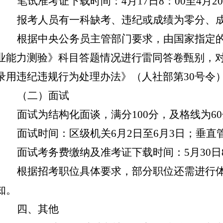
笔试准考证下载时间：
4月17日8：00至4月20
报考人员有一科缺考、违纪或成绩为零分、
根据
中央公务员主管部门要求，由国家指定
业能力测验》科目答题情况进行雷同答卷甄别，
录用违纪违规行为处理办法》（人社部第
30号令
（二）
面试
面试为结构化面谈，满分
100分，
及格线为
6
面试时间：区级机关
6月2日至6月3日；
垂直
面试考务费缴纳及准考证下载时间：
5月30日
根据招考职位具体要求，部分职位还需进行
知。
四、其他