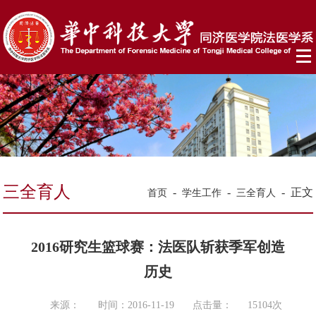
三全育人
-
-
-
正文
首页
学生工作
三全育人
2016研究生篮球赛：法医队斩获季军创造
历史
来源：
时间：2016-11-19
点击量：
15104
次