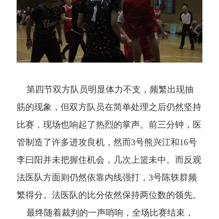
第四节双方队员明显体力不支，频繁出现抽
筋的现象，但双方队员在简单处理之后仍然坚持
比赛，现场也响起了热烈的掌声。前三分钟，医
管制造了许多进攻良机，然而
3
号熊兴江和
16
号
李曰阳并未把握住机会，几次上篮未中。而反观
法医队
方面则仍然依靠内线强打，
3
号陈轶群频
繁得分。法医队的比分依然保持两位数的领先。
最终随着裁判的一声哨响，全场比赛结束，