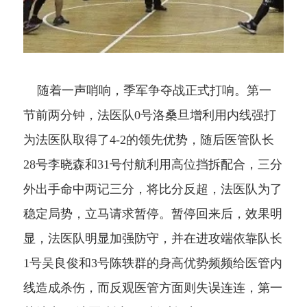
随着一声哨响，季军争夺战正式打响。第一
节前两分钟，
法医队
0
号洛桑旦增利用内线强打
为法医队取得了
4-2
的领先优势，随后医管队长
28
号李晓森和
31
号付航利用高位挡拆配合，三分
外出手命中两记三分，将比分反超，
法医队为了
稳定局势，立马
请求暂停。暂停回来后，效果明
显，法
医队
明显加强防守，并在进攻端依靠队长
1
号吴良俊和
3
号陈轶群的身高优势频频给医管内
线造成杀伤，而反观医管方面则失误连连，第一