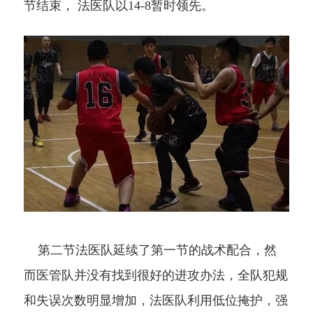
节结束，
法医队
以
14-8
暂时领先。
第二节
法医队
延续了第一节的战术配合，然
而医管队并没有找到很好的进攻办法，全队犯规
和失误次数明显增加，
法医队
利用低位掩护，强