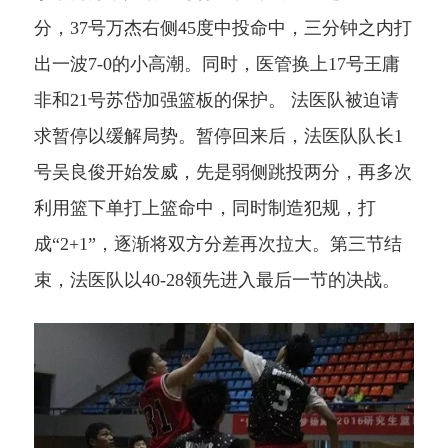
分，
37
号万杰右侧
45
度中投命中，三分钟之内打
出一波
7-0
的小高潮。同时，医管换上
17
号王庸
非和
21
号苏岱加强篮板的保护。
法医队
被迫请
求暂停以缓解局势。暂停回来后，
法医队
队长
1
号吴良俊开始发威，先是弱侧跳投两分，再多次
利用篮下单打上篮命中，同时制造犯规，打
成“2+1”，逐渐将双方分差再次拉大。第三节结
束，
法医队
以
40-28
领先进入最后一节的决战。