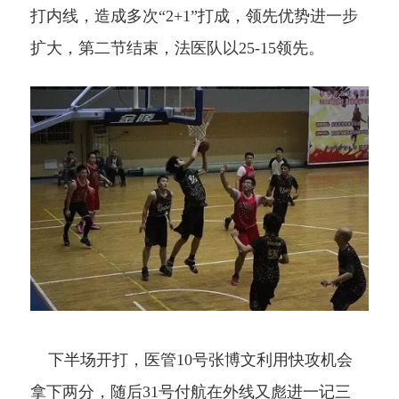
打内线，造成多次
“2+1”打成
，领先优势进一步
扩大，第二节结束，
法医队
以
25-15
领先。
下半场开打，医管
10
号张博文利用快攻机会
拿下两分，随后
31
号付航在外线又彪进一记三