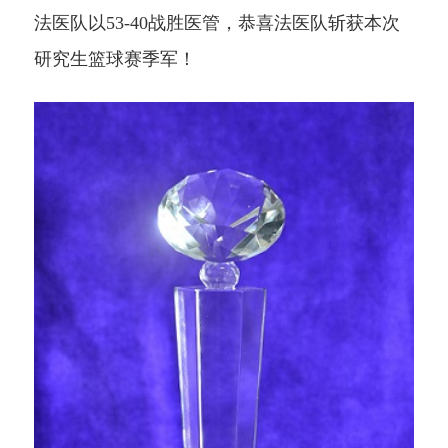
法医队
以
53-40
战胜医管，恭喜法医队斩获本次
研究生篮球赛季军！