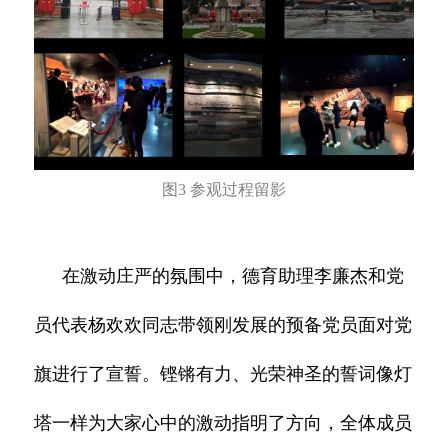
图3 参观过程留影
在激动庄严的氛围中，德育助理李廉杰和党
员代表杨欢欢同志带领刚发展的预备党员面对党
旗进行了宣誓。铿锵有力、光荣神圣的誓词像灯
塔一样为大家心中的激动指明了方向，全体成员