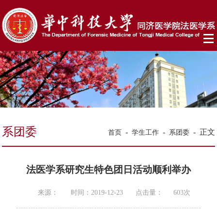
系团委
-
-
-
正文
首页
学生工作
系团委
法医学系研究生特色团日活动顺利举办
来源：
时间：2019-12-23
点击量：
603
次