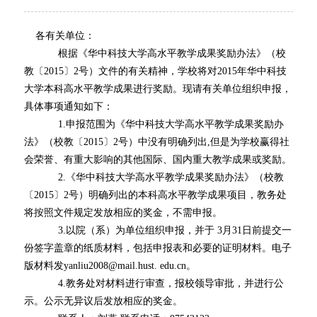
各有关单位：
根据《华中科技大学高水平教学成果奖励办法》（校
教〔
2015
〕
2
号）文件的有关精神，学校将对
2015
年华中科技
大学本科高水平教学成果进行奖励。现请有关单位组织申报，
具体事项通知如下：
1.
申报范围为《华中科技大学高水平教学成果奖励办
法》（校教〔
2015
〕
2
号）中没有明确列出
,
但是为学校赢得社
会荣誉、有重大影响的其他国际、国内重大教学成果或奖励。
2.
《华中科技大学高水平教学成果奖励办法》（校教
〔
2015
〕
2
号）明确列出的本科高水平教学成果项目，教务处
将按照文件规定发放相应的奖金，不需申报。
3.
以院（系）为单位组织申报，并于
3
月
31
日前提交一
份签字盖章的纸质材料，包括申报表和必要的证明材料。电子
版材料发
yanliu2008@mail.hust
. edu.cn
。
4.
教务处对材料进行审查，报校领导审批，并进行公
示。公示无异议后发放相应的奖金。