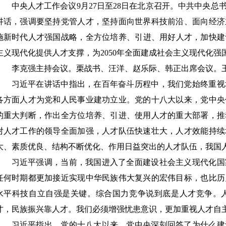
中央人才工作会议
9月27日至28日在北京召开。中共中央
讲话，强调要坚持党管人才，坚持面向世界科技前沿、面向经济
施新时代人才强国战略，全方位培养、引进、用好人才，加快建设
主义现代化提供人才支撑，为2050年全面建成社会主义现代化强
李克强主持会议。栗战书、汪洋、赵乐际、韩正出席会议。
习近平在讲话中指出，在百年奋斗历程中，我们党始终重视
各方面人才为党和人民事业建功立业。党的十八大以来，党中央
的重大判断，作出全方位培养、引进、使用人才的重大部署，推
对人才工作的领导全面加强，人才队伍快速壮大，人才效能持续
大、素质优良、结构不断优化、作用日益突出的人才队伍，我国
习近平强调，当前，我国进入了全面建设社会主义现代化国
任何时期都更加接近实现中华民族伟大复兴的宏伟目标，也比历
水平科技自立自强是关键。综合国力竞争说到底是人才竞争。
才，民族振兴靠人才。我们必须增强忧患意识，更加重视人才自
习近平指出，党的十八大以来，党中央深刻回答了为什么建