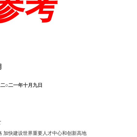
参考
期
部
二
○二
一
年
十
月
九
日
录
略 加快建设世界重要人才中心和创新高地