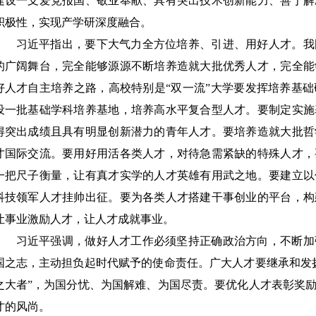
建设一支爱党报国、敬业奉献、具有突出技术创新能力、善于解
积极性，实现产学研深度融合。
习近平指出，要下大气力全方位培养、引进、用好人才。我
的广阔舞台，完全能够源源不断培养造就大批优秀人才，完全能
好人才自主培养之路，高校特别是
“双一流”大学要发挥培养基
设一批基础学科培养基地，培养高水平复合型人才。要制定实施
得突出成绩且具有明显创新潜力的青年人才。要培养造就大批哲
才国际交流。要用好用活各类人才，对待急需紧缺的特殊人才，
一把尺子衡量，让有真才实学的人才英雄有用武之地。要建立以
科技领军人才挂帅出征。要为各类人才搭建干事创业的平台，构
让事业激励人才，让人才成就事业。
习近平强调，做好人才工作必须坚持正确政治方向，不断加
国之志，主动担负起时代赋予的使命责任。广大人才要继承和发
之大者”，为国分忧、为国解难、为国尽责。要优化人才表彰奖
才的风尚。