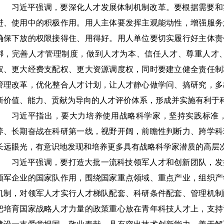
习近平强调，要深化人才发展体制机制改革。要根据需要和
进、使用中的积极作用。用人主体要发挥主观能动性，增强服务
确保下放的权限接得住、用得好。用人单位要切实履行好主体责
绑，完善人才管理制度，做到人才为本、信任人才、尊重人才
权、更大经费支配权、更大资源调度权，同时要建立健全责任制
管理改革，优化整合人才计划，让人才静心做学问、搞研究，多
新价值、能力、贡献为导向的人才评价体系，形成并实施有利于
习近平指出，要大力培养使用战略科学家，坚持实践标准
养、长期奋战在科研第一线，视野开阔，前瞻性判断力、跨学科
长远眼光，有意识地发现和培养更多具有战略科学家潜质的高层
习近平强调，要打造大批一流科技领军人才和创新团队，发
领军企业的国家队作用，围绕国家重点领域、重点产业，组织产
机制，对领军人才实行人才梯队配套、科研条件配套、管理机制
把培育国家战略人才力量的政策重心放在青年科技人才上，支持