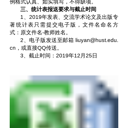
例格式认真、如实填写，不得缺项。
三、统计表报送要求与截止时间
1
、
2019
年发表、交流学术论文及出版专
著统计表只需提交电子版，文件名命名方
式：原文件名
-
教师姓名。
2
、电子版发送至邮箱
liuyan@hust.edu.
cn
，或直接
QQ
传送。
3
、截止时间：
2019
年
12
月
25
日